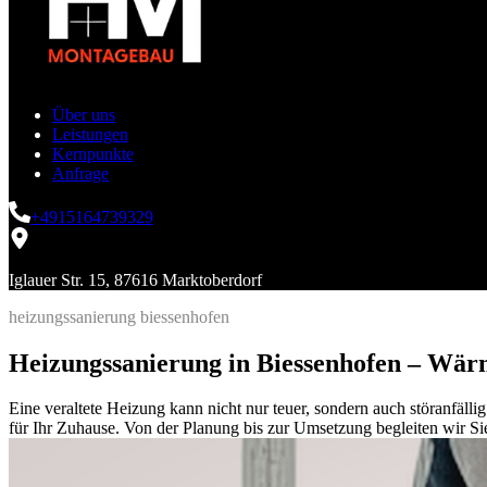
Über uns
Leistungen
Kernpunkte
Anfrage
+4915164739329
Iglauer Str. 15, 87616 Marktoberdorf
heizungssanierung biessenhofen
Heizungssanierung in Biessenhofen – Wär
Eine veraltete Heizung kann nicht nur teuer, sondern auch störanfäl
für Ihr Zuhause. Von der Planung bis zur Umsetzung begleiten wir Sie 