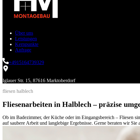
Über uns
Leistungen
Kernpunkte
Anfrage
+4915164739329
Iglauer Str. 15, 87616 Marktoberdorf
fliesen halblech
Fliesenarbeiten in Halblech – präzise umge
Ob im Badezimmer, der Küche oder im Eingangsbereich – Fliesen sind
auf saubere Arbeit und langlebige Ergebnisse. Gerne beraten wir Sie 