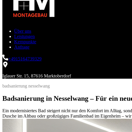
Über uns
Leistungen
Kernpunkte
Anfrage
+4915164739329
Iglauer Str. 15, 87616 Marktoberdorf
badsanierung nesselwang
Badsanierung in Nesselwang – Für ein ne
Ein modernisiertes Bad steigert nicht nur den Komfort im Alltag, so
Dusche im Altbau oder großzügiges Familienbad im Eigenheim – wir f